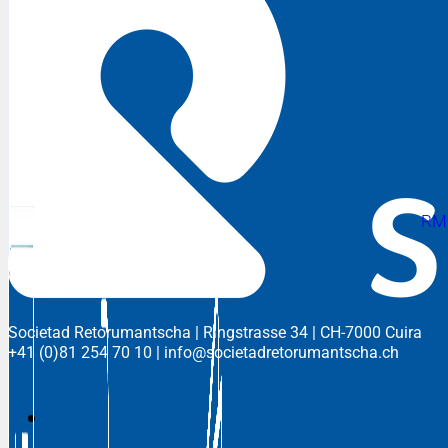
RM
Societad Retorumantscha
| Ringstrasse 34 | CH-7000 Cuira
+41 (0)81 254 70 10
|
info@societadretorumantscha.ch