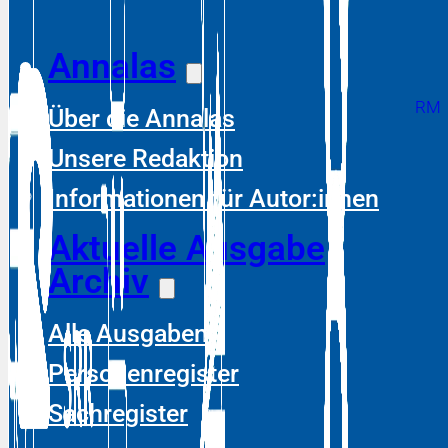
Annalas
RM
Über die Annalas
Unsere Redaktion
Informationen für Autor:innen
Aktuelle Ausgabe
Archiv
Alle Ausgaben
Personenregister
Sachregister