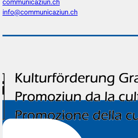
communicaziun.ch
info@communicaziun.ch