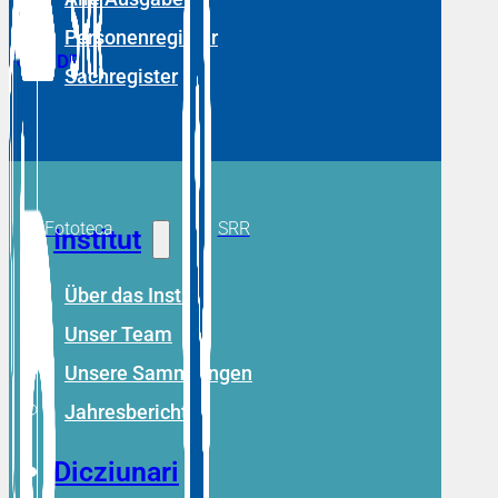
Personenregister
RM
DE
Sachregister
Fototeca
SRR
Institut
Über das Institut
Unser Team
Unsere Sammlungen
Jahresberichte
Dicziunari