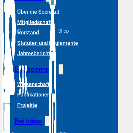
Über die Societad
Mitgliedschaft
DRG
Shop
Vorstand
Statuten und Reglemente
Jahresberichte
Engagement
Wissenschaft
Publikationen
Projekte
Beiträge