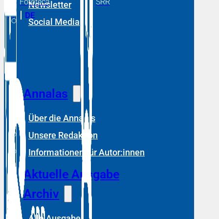
Fototeca
SRR
Newsletter
RM
DE
Social Media
Annalas
Über die Annalas
Unsere Redaktion
Informationen für Autor:innen
Aktuelle Ausgabe
Archiv
Alle Ausgaben