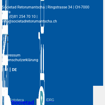
Societad Retorumantscha
| Ringstrasse 34 | CH-7000
Cuira
+41 (0)81 254 70 10
|
info@societadretorumantscha.ch
Impressum
Datenschutzerklärung
RM
DE
Fototeca
IDRG
Societad